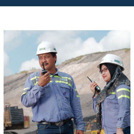
pemahaman strategis dan kepemimpinan di seluruh
bisnis BUMA International Group dan memungkinkan
saya bertemu dengan rekan kerja serta berbagi
perspektif tentang tujuan dan visi kita untuk masa
depan.
Di sepanjang waktu dengan BUMA, saya telah
memanfaatkan peluang dan sangat menikmati
tantangan yang ada. Saya menantikan masa depan.
Thomas Lucas
11 tahun bersama BUMA