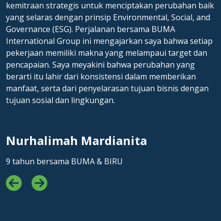
karier saya, saya beruntung dapat bekerja di berbagai
kemitraan strategis untuk menciptakan perubahan baik
perusahaan tetapi juga untuk kesuksesan keluarga
BUMA.
tambang yang berbeda dan mempelajari keterampilan,
yang selaras dengan prinsip Environmental, Social, and
besar BUMA.
seperti mengoperasikan truk angkut Komatsu 830E
Ramdhan Saifullah
Governance (ESG). Perjalanan bersama BUMA
Gildus Teme
seberat 220 ton. Pengalaman langsung ini sangat
International Group ini mengajarkan saya bahwa setiap
16 years with BUMA
berperan dalam pertumbuhan profesional saya dan
pekerjaan memiliki makna yang melampaui target dan
34 tahun bersama BUMA
menambah perkembangan saya secara signifikan.
pencapaian. Saya meyakini bahwa perubahan yang
berarti itu lahir dari konsistensi dalam memberikan
Karier saya telah penuh tantangan sekaligus
manfaat, serta dari penyelarasan tujuan bisnis dengan
memuaskan. Sebagai supervisor produksi, saya berhasil
tujuan sosial dan lingkungan.
mengawasi keselamatan kru dan produksi,
mencerminkan komitmen perusahaan untuk
menghargai kerja keras, loyalitas, dan kontribusi. Pada
Nurhalimah Mardianita
2020, dengan dukungan rekan-rekan saya, saya lulus
ujian QLD Site Senior Executive (SSE) yang menantang,
9 tahun bersama BUMA & BIRU
semakin meningkatkan keahlian saya.
Baru-baru ini saya memiliki kesempatan untuk
mengunjungi Indonesia dan Singapura sebagai bagian
dari program Delta Explorer. Program berkualitas tinggi
yang berfokus pada masa depan ini memberikan