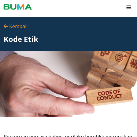
≡
Kembali
Kode Etik
Perseroan percaya bahwa perilaku beretika merupakan