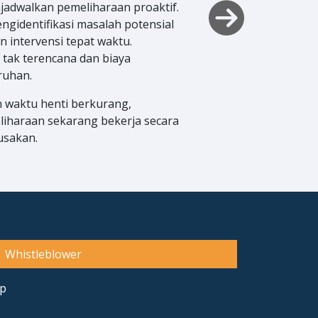
adwalkan pemeliharaan proaktif.
ecara efisien dan meminimalisir
ngidentifikasi masalah potensial
gkatkan efisiensi operasional dan
intervensi tepat waktu.
an manajemen armada melalui
tak terencana dan biaya
Sistem ini telah mengurangi biaya
ruhan.
. Selain itu, pelatihan karyawan
stikan sistem tetap efektif.
n waktu henti berkurang,
liharaan sekarang bekerja secara
usakan.
Whistleblower
up