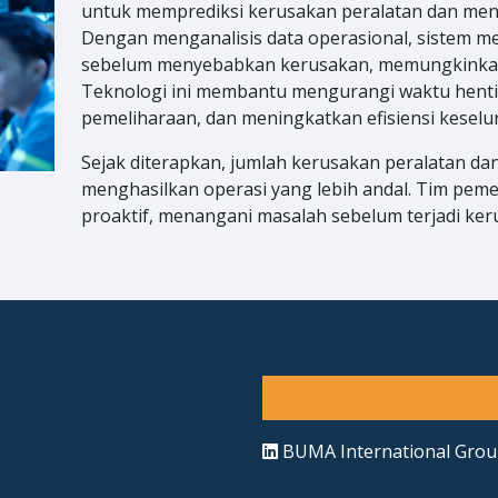
untuk memprediksi kerusakan peralatan dan menj
pemeliharaan, memastikan kendaraan digunakan s
Dengan menganalisis data operasional, sistem me
waktu henti. Sejak diluncurkan, DFMS telah menin
sebelum menyebabkan kerusakan, memungkinkan 
mengurangi waktu henti dengan menyederhanak
Teknologi ini membantu mengurangi waktu henti 
pemantauan real-time dan analitik data canggih. 
pemeliharaan, dan meningkatkan efisiensi keselu
pemeliharaan dan meningkatkan kinerja kendaraan
secara teratur dan pembaruan terus-menerus mema
Sejak diterapkan, jumlah kerusakan peralatan da
menghasilkan operasi yang lebih andal. Tim peme
proaktif, menangani masalah sebelum terjadi ker
BUMA International Gro