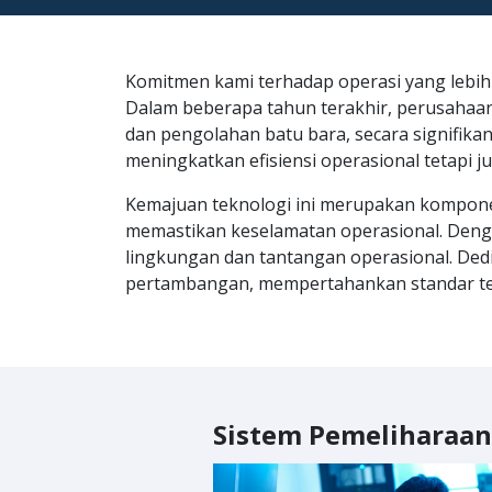
Komitmen kami terhadap operasi yang lebih 
Dalam beberapa tahun terakhir, perusahaan
dan pengolahan batu bara, secara signifika
meningkatkan efisiensi operasional tetapi 
Kemajuan teknologi ini merupakan komponen
memastikan keselamatan operasional. Dengan
lingkungan dan tantangan operasional. Ded
pertambangan, mempertahankan standar ter
Sistem Pemeliharaan 
Sistem Manajemen Ar