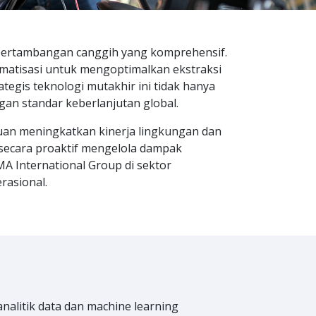
i pertambangan canggih yang komprehensif.
omatisasi untuk mengoptimalkan ekstraksi
tegis teknologi mutakhir ini tidak hanya
gan standar keberlanjutan global.
uan meningkatkan kinerja lingkungan dan
 secara proaktif mengelola dampak
A International Group di sektor
rasional.
nalitik data dan machine learning
 kendaraan dan jadwal