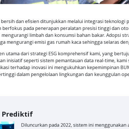
bersih dan efisien ditunjukkan melalui integrasi teknolog
 berfokus pada penerapan peralatan presisi tinggi dan ot
n mengurangi limbah dan konsumsi bahan bakar. Adopsi stra
juga mengurangi emisi gas rumah kaca sehingga selaras den
 utama dari strategi ESG komprehensif kami, yang bertuj
 inisiatif seperti sistem pemantauan data real-time, kami
ikasi terhadap inovasi ini mengukuhkan kepemimpinan BUM
tinggi dalam pengelolaan lingkungan dan keunggulan ope
Prediktif
mada Digital (DFMS)
Diluncurkan pada 2022, sistem ini menggunakan a
Sistem real-time ini mengoptimalkan penggunaan