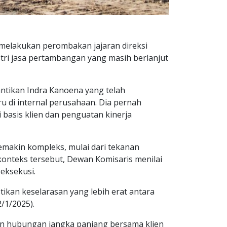
melakukan perombakan jajaran direksi
stri jasa pertambangan yang masih berlanjut
ntikan Indra Kanoena yang telah
 di internal perusahaan. Dia pernah
asis klien dan penguatan kinerja
emakin kompleks, mulai dari tekanan
konteks tersebut, Dewan Komisaris menilai
eksekusi.
kan keselarasan yang lebih erat antara
/1/2025).
n hubungan jangka panjang bersama klien