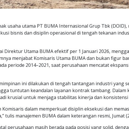
ak usaha utama PT BUMA Internasional Grup Tbk (DOID), 
usi bisnis dan disiplin operasional di tengah tekanan indu
i Direktur Utama BUMA efektif per 1 Januari 2026, mengga
mnya menjabat Komisaris Utama BUMA dan bukan figur baru
 periode 2014–2021, saat perusahaan mencatat ekspansi b
pinan ini dilakukan di tengah tantangan industri yang s
ingga tuntutan keandalan layanan kontrak tambang. Dalam 
 krusial untuk menjaga stabilitas kinerja dan konsistensi 
Komisaris dalam memperkuat disiplin eksekusi dan memasti
a,” tulis manajemen BUMA dalam keterangan resmi, Jumat (2
 perusahaan masih berada pada posisi yang solid, denga