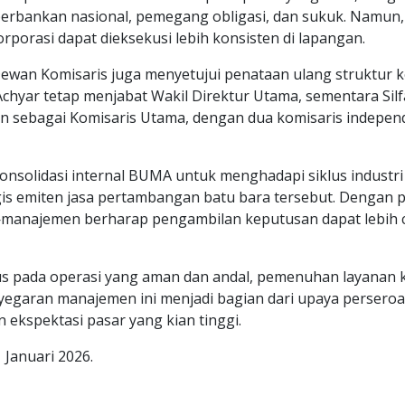
erbankan nasional, pemegang obligasi, dan sukuk. Namun,
rporasi dapat dieksekusi lebih konsisten di lapangan.
, Dewan Komisaris juga menyetujui penataan ulang struktu
hyar tetap menjabat Wakil Direktur Utama, sementara Silfan
pkan sebagai Komisaris Utama, dengan dua komisaris indep
 konsolidasi internal BUMA untuk menghadapi siklus indust
is emiten jasa pertambangan batu bara tersebut. Dengan 
l—manajemen berharap pengambilan keputusan dapat lebih c
 pada operasi yang aman dan andal, pemenuhan layanan k
yegaran manajemen ini menjadi bagian dari upaya perseroa
n ekspektasi pasar yang kian tinggi.
Januari 2026.